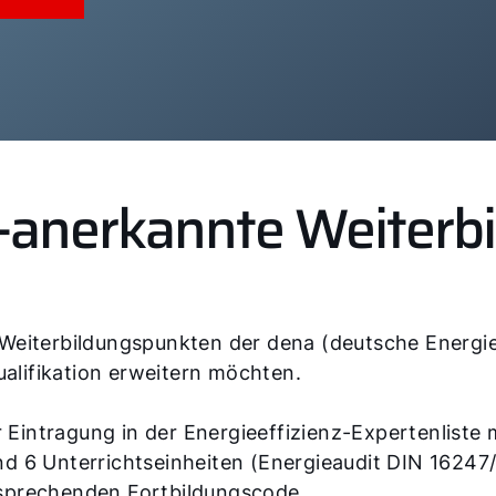
anerkannte Weiterb
iterbildungspunkten der dena (deutsche Energieage
ualifikation erweitern möchten.
r Eintragung in der Energieeffizienz-Expertenliste
d 6 Unterrichtseinheiten (Energieaudit DIN 16247
sprechenden Fortbildungscode.