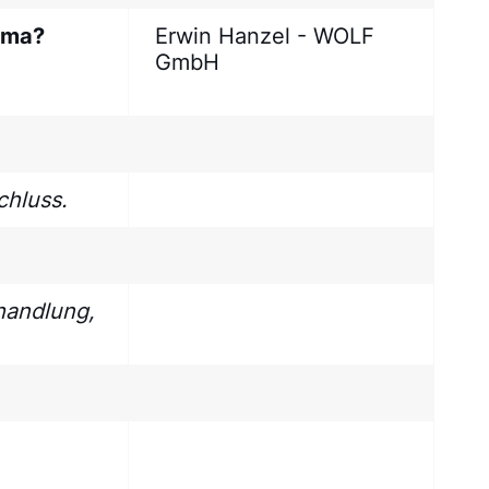
lima?
Erwin Hanzel - WOLF
GmbH
chluss.
handlung,