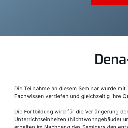
Dena-
Die Teilnahme an diesem Seminar wurde mit We
Fachwissen vertiefen und gleichzeitig ihre Q
Die Fortbildung wird für die Verlängerung de
Unterrichtseinheiten (Nichtwohngebäude) un
erhalten im Nachgang des Seminars den ent