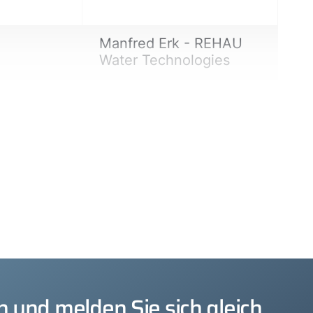
Manfred Erk - REHAU
Water Technologies
 und melden Sie sich gleich