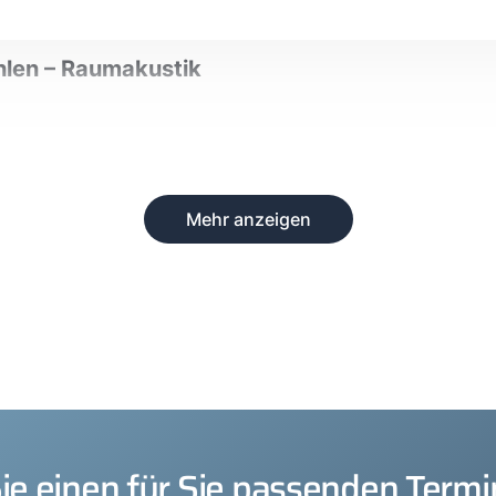
ühlen – Raumakustik
Mehr anzeigen
e einen für Sie passenden Termin