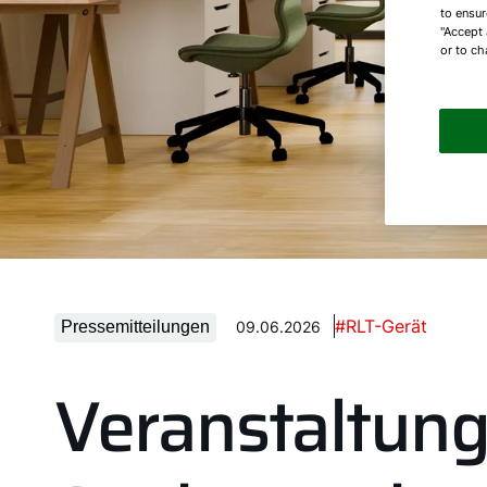
to ensur
"Accept 
or to ch
#RLT-Gerät
Pressemitteilungen
09.06.2026
Veranstaltung