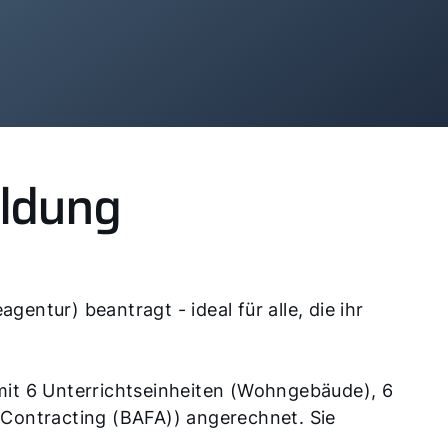
Kontakt
ildung
Wie können wir Ihnen helfen?
Pressekontakt
ntur) beantragt - ideal für alle, die ihr
Hilfreiche Links
 mit 6 Unterrichtseinheiten (Wohngebäude), 6
Downloads
/Contracting (BAFA)) angerechnet. Sie