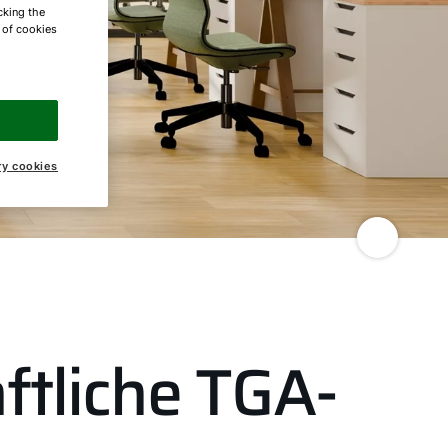
cking the
e of cookies
ry cookies
ftliche TGA-